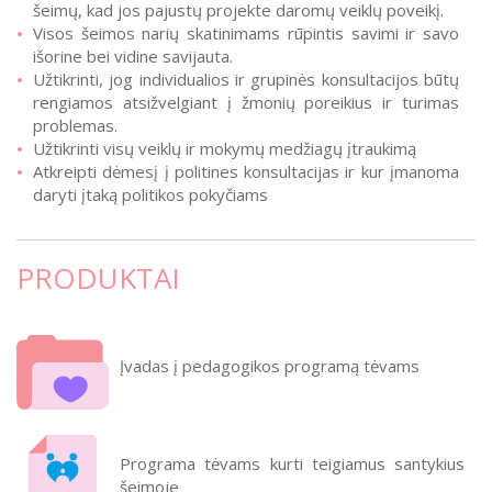
šeimų, kad jos pajustų projekte daromų veiklų poveikį.
Visos šeimos narių skatinimams rūpintis savimi ir savo
išorine bei vidine savijauta.
Užtikrinti, jog individualios ir grupinės konsultacijos būtų
rengiamos atsižvelgiant į žmonių poreikius ir turimas
problemas.
Užtikrinti visų veiklų ir mokymų medžiagų įtraukimą
Atkreipti dėmesį į politines konsultacijas ir kur įmanoma
daryti įtaką politikos pokyčiams
PRODUKTAI
Įvadas į pedagogikos programą tėvams
Programa tėvams kurti teigiamus santykius
šeimoje