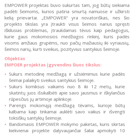
EMPOWER projektas buvo sukurtas tam, jog būtų siekiama
padėti šeimoms, kurios patiria smurtą namuose ir užkirsti
kelią prievartai. „EMPOWER“ yra novatoriškas, nes šio
projekto tikslas yra įtraukti visus šeimos narius spręsti
iškilusias problemas, įtraukdamas tėvus kaip pedagogus,
kurie gaus mokomosios medžiagos rinkinį, kuris padės
visoms amžiaus grupėms, nuo pačių mažiausių iki vyriausių,
šeimos narių, kurti sveikus, pozityvius santykius šeimoje.
Objektas
EMPOER projektas įgyvendins šiuos tikslus:
Sukurs metodinę medžiagą ir užsiėmimus kurie padės
šeimai palaikyti sveikus santykius šeimoje.
Sukurs komiksus vaikams nuo 8 iki 12 metų, kurie
skatintų juos išsikalbėti apie savo jausmus ir iškylančius
rūpesčius jų artimoje aplinkoje.
Parengs mokomąją medžiagą tėvams, kurioje būtų
kalbama kaip tinkamai auklėti savo vaikus ir išvengti
toksiškų santykių šeimoje.
Bandomasis EMPOWER mokymo paketas, kuris skirtas
kiekvienai projekte dalyvaujančiai šaliai apmokyti 10