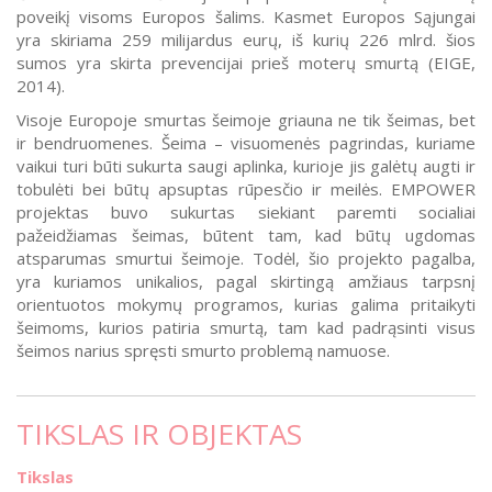
poveikį visoms Europos šalims. Kasmet Europos Sąjungai
yra skiriama 259 milijardus eurų, iš kurių 226 mlrd. šios
sumos yra skirta prevencijai prieš moterų smurtą (EIGE,
2014).
Visoje Europoje smurtas šeimoje griauna ne tik šeimas, bet
ir bendruomenes. Šeima – visuomenės pagrindas, kuriame
vaikui turi būti sukurta saugi aplinka, kurioje jis galėtų augti ir
tobulėti bei būtų apsuptas rūpesčio ir meilės. EMPOWER
projektas buvo sukurtas siekiant paremti socialiai
pažeidžiamas šeimas, būtent tam, kad būtų ugdomas
atsparumas smurtui šeimoje. Todėl, šio projekto pagalba,
yra kuriamos unikalios, pagal skirtingą amžiaus tarpsnį
orientuotos mokymų programos, kurias galima pritaikyti
šeimoms, kurios patiria smurtą, tam kad padrąsinti visus
šeimos narius spręsti smurto problemą namuose.
TIKSLAS IR OBJEKTAS
Tikslas