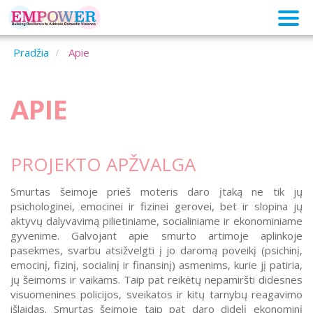
Pradžia
Apie
APIE
PROJEKTO APŽVALGA
Smurtas šeimoje prieš moteris daro įtaką ne tik jų
psichologinei, emocinei ir fizinei gerovei, bet ir slopina jų
aktyvų dalyvavimą pilietiniame, socialiniame ir ekonominiame
gyvenime. Galvojant apie smurto artimoje aplinkoje
pasekmes, svarbu atsižvelgti į jo daromą poveikį (psichinį,
emocinį, fizinį, socialinį ir finansinį) asmenims, kurie jį patiria,
jų šeimoms ir vaikams. Taip pat reikėtų nepamiršti didesnes
visuomenines policijos, sveikatos ir kitų tarnybų reagavimo
išlaidas. Smurtas šeimoje taip pat daro didelį ekonominį